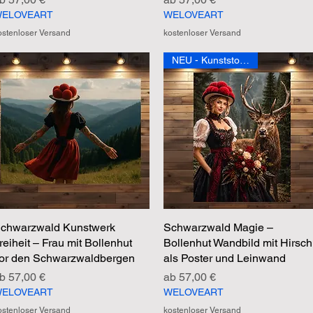
ELOVEART
WELOVEART
ostenloser Versand
kostenloser Versand
NEU - Kunststoffposter
chwarzwald Kunstwerk
Schnellansicht
Schwarzwald Magie –
Schnellansicht
reiheit – Frau mit Bollenhut
Bollenhut Wandbild mit Hirsch
or den Schwarzwaldbergen
als Poster und Leinwand
ale-Preis
Sale-Preis
ab
57,00 €
ab
57,00 €
ELOVEART
WELOVEART
ostenloser Versand
kostenloser Versand