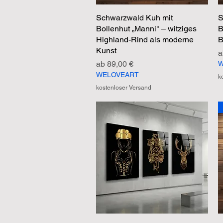
Schwarzwald Kuh mit
Schnellansicht
S
Bollenhut „Manni" – witziges
B
Highland-Rind als moderne
B
Kunst
S
Sale-Preis
ab
89,00 €
W
WELOVEART
k
kostenloser Versand