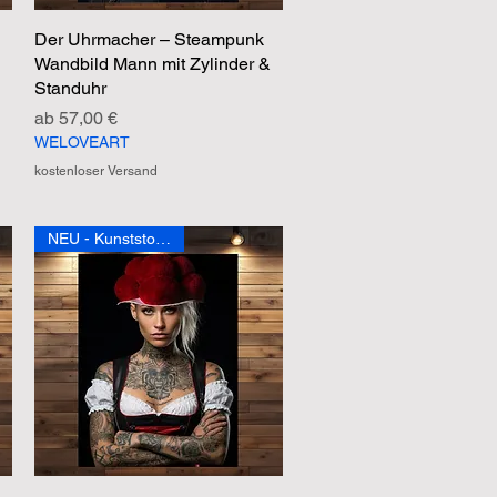
Der Uhrmacher – Steampunk
Schnellansicht
Wandbild Mann mit Zylinder &
Standuhr
Sale-Preis
ab
57,00 €
WELOVEART
kostenloser Versand
NEU - Kunststoffposter