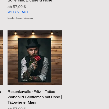
Bollenhut, Zigarre & Rose
Sale-Preis
ab
57,00 €
WELOVEART
kostenloser Versand
u
Rosenkavalier Fritz – Tattoo
Schnellansicht
Wandbild Gentleman mit Rose |
Tätowierter Mann
Sale-Preis
ab
57,00 €