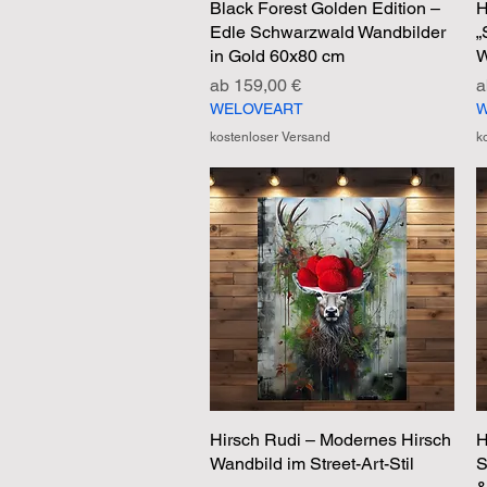
Black Forest Golden Edition –
Schnellansicht
H
Edle Schwarzwald Wandbilder
„
in Gold 60x80 cm
W
Sale-Preis
S
ab
159,00 €
WELOVEART
W
kostenloser Versand
k
Hirsch Rudi – Modernes Hirsch
Schnellansicht
H
Wandbild im Street-Art-Stil
S