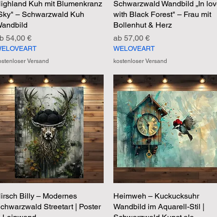
ighland Kuh mit Blumenkranz
Schnellansicht
Schwarzwald Wandbild „In lo
Schnellansicht
Sky" – Schwarzwald Kuh
with Black Forest" – Frau mit
andbild
Bollenhut & Herz
ale-Preis
Sale-Preis
ab
54,00 €
ab
57,00 €
ELOVEART
WELOVEART
ostenloser Versand
kostenloser Versand
irsch Billy – Modernes
Schnellansicht
Heimweh – Kuckucksuhr
Schnellansicht
chwarzwald Streetart | Poster
Wandbild im Aquarell-Stil |