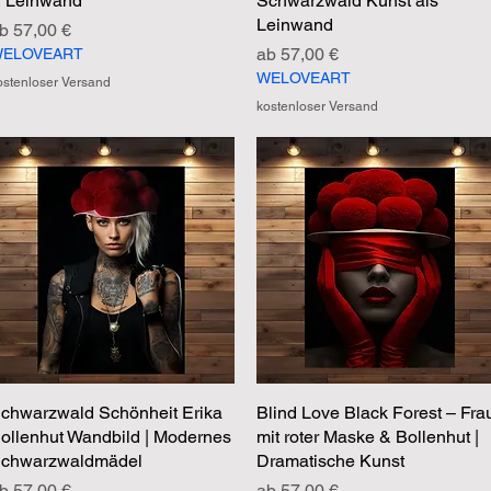
 Leinwand
Schwarzwald Kunst als
Leinwand
ale-Preis
ab
57,00 €
Sale-Preis
ab
57,00 €
ELOVEART
WELOVEART
ostenloser Versand
kostenloser Versand
chwarzwald Schönheit Erika
Schnellansicht
Blind Love Black Forest – Fra
Schnellansicht
ollenhut Wandbild | Modernes
mit roter Maske & Bollenhut |
chwarzwaldmädel
Dramatische Kunst
ale-Preis
Sale-Preis
ab
57,00 €
ab
57,00 €