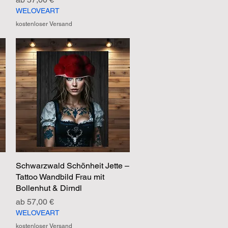
WELOVEART
kostenloser Versand
Schwarzwald Schönheit Jette –
Schnellansicht
Tattoo Wandbild Frau mit
Bollenhut & Dirndl
Sale-Preis
ab
57,00 €
WELOVEART
kostenloser Versand