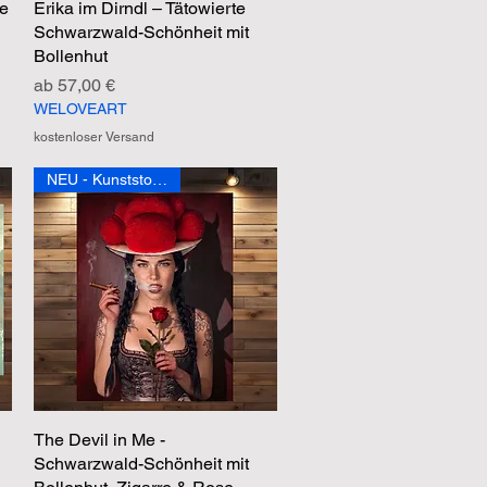
ve
Erika im Dirndl – Tätowierte
Schnellansicht
Schwarzwald-Schönheit mit
Bollenhut
Sale-Preis
ab
57,00 €
WELOVEART
kostenloser Versand
NEU - Kunststoffposter
The Devil in Me -
Schnellansicht
Schwarzwald-Schönheit mit