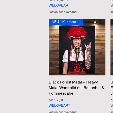
WELOVEART
W
kostenloser Versand
k
NEU - Kunststoffposter
Black Forest Metal – Heavy
Schnellansicht
S
Metal Wandbild mit Bollenhut &
F
Pommesgabel
v
Sale-Preis
S
ab
57,00 €
WELOVEART
W
kostenloser Versand
k