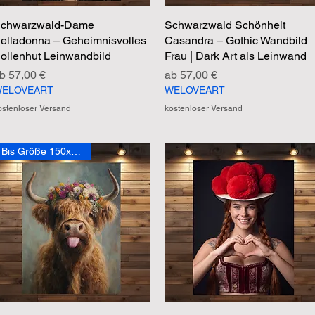
chwarzwald-Dame
Schnellansicht
Schwarzwald Schönheit
Schnellansicht
elladonna – Geheimnisvolles
Casandra – Gothic Wandbild
ollenhut Leinwandbild
Frau | Dark Art als Leinwand
ale-Preis
Sale-Preis
ab
57,00 €
ab
57,00 €
ELOVEART
WELOVEART
ostenloser Versand
kostenloser Versand
Bis Größe 150x200 cm!