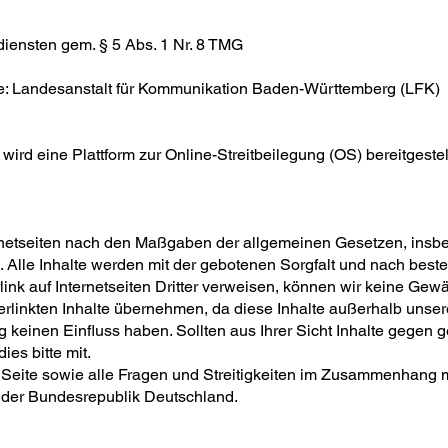
iensten gem. § 5 Abs. 1 Nr. 8 TMG
e: Landesanstalt für Kommunikation Baden-Württemberg (LFK)
rd eine Plattform zur Online-Streitbeilegung (OS) bereitgestell
nternetseiten nach den Maßgaben der allgemeinen Gesetzen, insb
 Alle Inhalte werden mit der gebotenen Sorgfalt und nach bestem
link auf Internetseiten Dritter verweisen, können wir keine Gewäh
 verlinkten Inhalte übernehmen, da diese Inhalte außerhalb uns
ng keinen Einfluss haben. Sollten aus Ihrer Sicht Inhalte gegen
es bitte mit.
 Seite sowie alle Fragen und Streitigkeiten im Zusammenhang m
t der Bundesrepublik Deutschland.