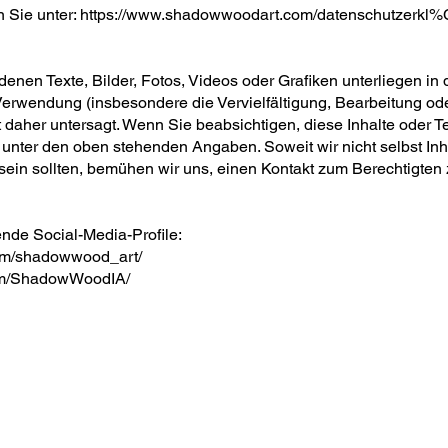
 Sie unter:
https://www.shadowwoodart.com/datenschutzerk
ndenen Texte, Bilder, Fotos, Videos oder Grafiken unterliegen i
erwendung (insbesondere die Vervielfältigung, Bearbeitung ode
t daher untersagt. Wenn Sie beabsichtigen, diese Inhalte oder 
s unter den oben stehenden Angaben. Soweit wir nicht selbst In
ein sollten, bemühen wir uns, einen Kontakt zum Berechtigten z
ende Social-Media-Profile:
com/shadowwood_art/
com/ShadowWoodIA/
Service
AGB`s
Widerrufrecht
Impressum
Datenschutzerklärung