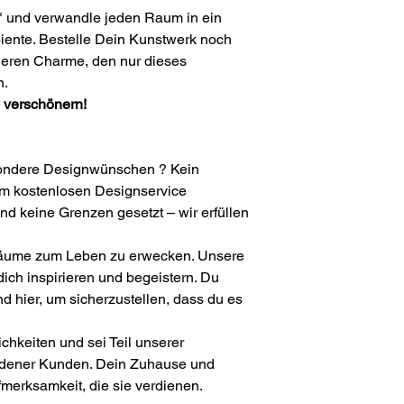
Oberfläche: Matt
ce" und verwandle jeden Raum in ein
Besonderheiten: mit
iente. Bestelle Dein Kunstwerk noch
Poster werden ohne 
eren Charme, den nur dieses
Wunsch erworben wer
n.
dienen nur als Beispi
 verschönern!
sondere Designwünschen ? Kein
em kostenlosen Designservice
ind keine Grenzen gesetzt – wir erfüllen
Träume zum Leben zu erwecken. Unsere
ich inspirieren und begeistern. Du
nd hier, um sicherzustellen, dass du es
chkeiten und sei Teil unserer
dener Kunden. Dein Zuhause und
merksamkeit, die sie verdienen.