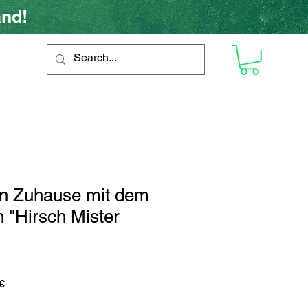
and!
in Zuhause mit dem
 "Hirsch Mister
ardpreis
Sale-
€
Preis