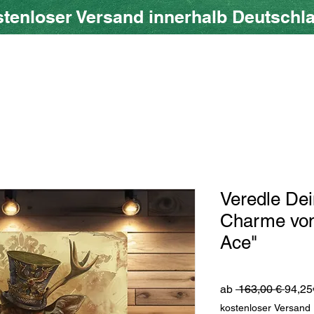
tenloser Versand innerhalb Deutschl
ow SHOP
Über uns
Blog
Geschenkkarte
Veredle De
Charme von
Ace"
Stand
ab
 163,00 € 
94,25
kostenloser Versand