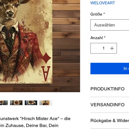
WELOVEART
Größe
*
Auswählen
Anzahl
*
In
PRODUKTINFO
DETAILS ZU UNSER
VERSANDINFO
* Material: 100% Pol
Liebe Kunden,
* Rahmentyp: 18-m
unstwerk "Hirsch Mister Ace" – die
Rückgabe & Wider
der Versand innerhal
* Druckverfahren: Ho
ein Zuhause, Deine Bar, Dein
kostenlos. Die Versa