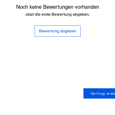
Noch keine Bewertungen vorhanden
Jetzt die erste Bewertung abgeben.
Bewertung abgeben
Service
AGB`s
Widerrufrecht
Impressum
Datenschutzerklärung
Lieferzeiten & Versandkosten
Kontakt
Vertrag wid
Fragen und Antworten