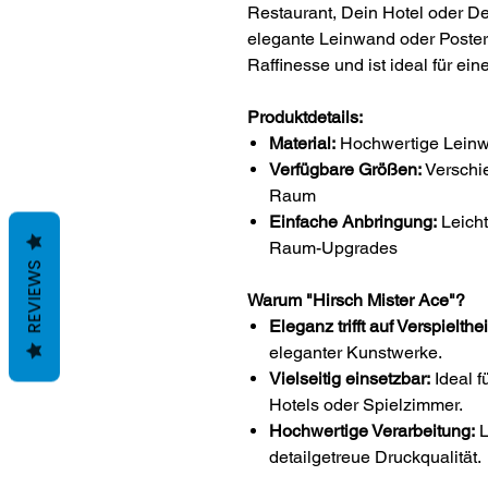
Restaurant, Dein Hotel oder De
elegante Leinwand oder Poste
Raffinesse und ist ideal für e
Produktdetails:
Material:
Hochwertige Leinw
Verfügbare Größen:
Verschi
Raum
Einfache Anbringung:
Leicht
Raum-Upgrades
REVIEWS
Warum "Hirsch Mister Ace"?
Eleganz trifft auf Verspielthei
eleganter Kunstwerke.
Vielseitig einsetzbar:
Ideal f
Hotels oder Spielzimmer.
Hochwertige Verarbeitung:
L
detailgetreue Druckqualität.