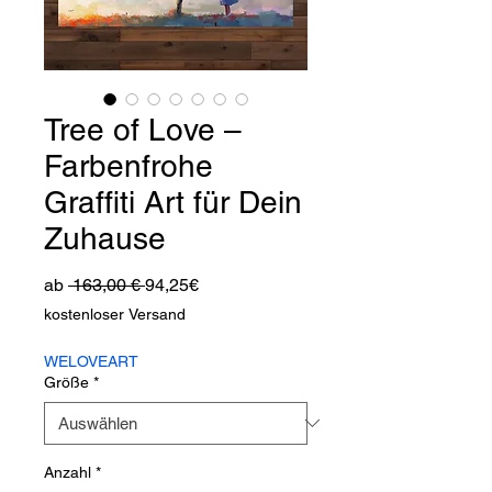
Tree of Love –
Farbenfrohe
Graffiti Art für Dein
Zuhause
Standardpreis
Sale-
ab
 163,00 € 
94,25€
Preis
kostenloser Versand
WELOVEART
Größe
*
Anzahl
*