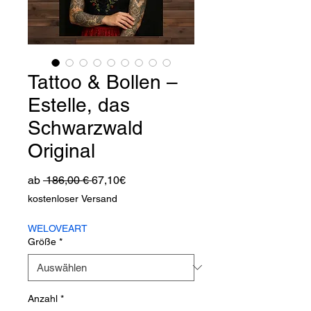
Tattoo & Bollen –
Estelle, das
Schwarzwald
Original
Standardpreis
Sale-
ab
 186,00 € 
67,10€
Preis
kostenloser Versand
WELOVEART
Größe
*
Anzahl
*