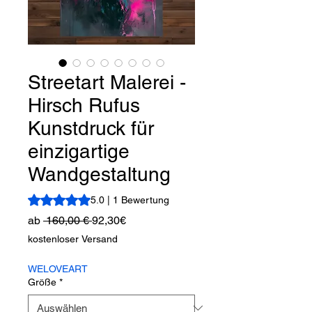
Streetart Malerei -
Hirsch Rufus
Kunstdruck für
einzigartige
Wandgestaltung
Das Rating beträgt 5.0 von fünf Sternen, basierend auf 1
5.0 | 1 Bewertung
Standardpreis
Sale-
ab
 160,00 € 
92,30€
Preis
kostenloser Versand
WELOVEART
Größe
*