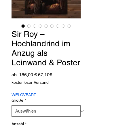
Sir Roy –
Hochlandrind im
Anzug als
Leinwand & Poster
Standardpreis
Sale-
ab
 186,00 € 
67,10€
Preis
kostenloser Versand
WELOVEART
Größe
*
Anzahl
*