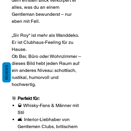
dem ernsten Blick verkörpert er
alles, was du an einem
Gentleman bewunderst – nur
eben mit Fell.
„Sir Roy“ ist mehr als Wanddeko.
Er ist Clubhaus-Feeling für zu
Hause.
Ob Bar, Büro oder Wohnzimmer –
dieses Bild hebt jeden Raum auf
REVIEWS
ein anderes Niveau: schottisch,
rustikal, humorvoll und
hochwertig.
🎯
Perfekt für:
🥃 Whisky-Fans & Männer mit
Stil
🛋️ Interior-Liebhaber von
Gentlemen Clubs, britischem