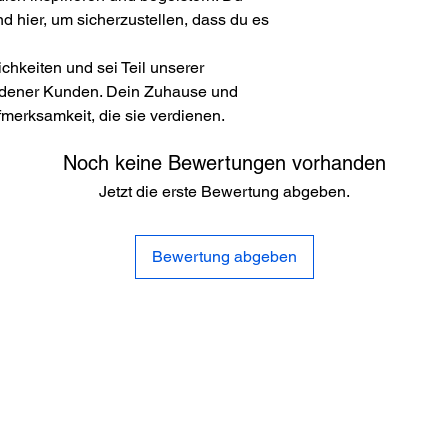
Oberfläche: Matt
nd hier, um sicherzustellen, dass du es
Besonderheiten: mit
Poster werden ohne 
chkeiten und sei Teil unserer
Wunsch erworben wer
dener Kunden. Dein Zuhause und
dienen nur als Beispi
merksamkeit, die sie verdienen.
Noch keine Bewertungen vorhanden
Jetzt die erste Bewertung abgeben.
Bewertung abgeben
Service
AGB`s
Widerrufrecht
Impressum
Datenschutzerklärung