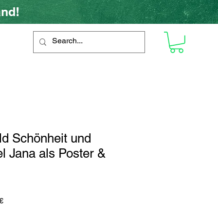
and!
d Schönheit und
l Jana als Poster &
ardpreis
Sale-
€
Preis