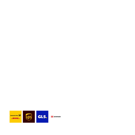
 Aufhängset
Rahmen geliefert können aber auf
den. Produktbilder mit Rahmen
el.