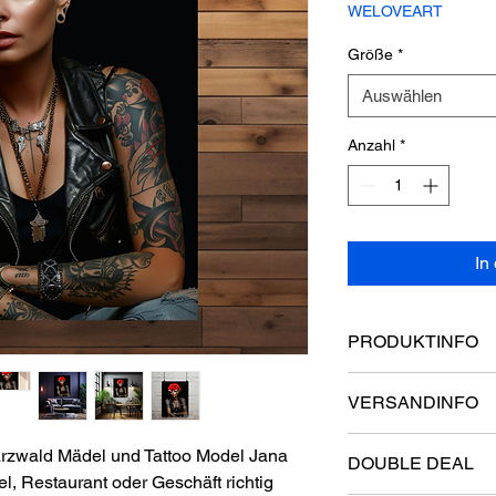
WELOVEART
Größe
*
Auswählen
Anzahl
*
In
PRODUKTINFO
DETAILS ZU UNSER
VERSANDINFO
* Material: 100% Pol
Liebe Kunden,
* Rahmentyp: 18-m
zwald Mädel und Tattoo Model Jana
DOUBLE DEAL
der Versand innerhal
* Druckverfahren: Ho
l, Restaurant oder Geschäft richtig
kostenlos. Die Versa