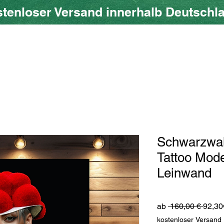
tenloser Versand innerhalb Deutschl
ow SHOP
Über uns
Blog
Geschenkkarte
Schwarzwal
Tattoo Mode
Leinwand
Stand
ab
 160,00 € 
92,30
kostenloser Versand