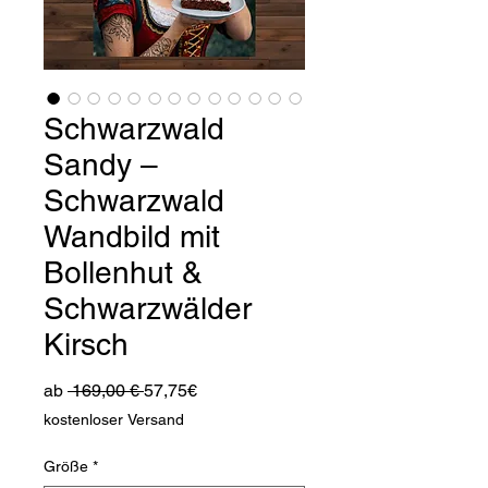
Schwarzwald
Sandy –
Schwarzwald
Wandbild mit
Bollenhut &
Schwarzwälder
Kirsch
Standardpreis
Sale-
ab
 169,00 € 
57,75€
Preis
kostenloser Versand
Größe
*