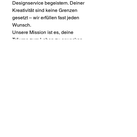
Designservice begeistern. Deiner
Kreativität sind keine Grenzen
gesetzt – wir erfüllen fast jeden
Wunsch.
Unsere Mission ist es, deine
Träume zum Leben zu erwecken.
Unsere einzigartigen Designs
werden dich inspirieren und
begeistern. Du verdienst das
Beste, und wir sind hier, um
sicherzustellen, dass du es
bekommst.
Entdecke eine Welt voller
Möglichkeiten und sei Teil
unserer wachsenden Community
zufriedener Kunden. Dein
Zuhause und deine Wände
verdienen die Aufmerksamkeit,
die sie verdienen.