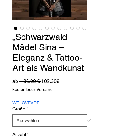
„Schwarzwald
Mädel Sina –
Eleganz & Tattoo-
Art als Wandkunst
Standardpreis
Sale-
ab
 186,00 € 
102,30€
Preis
kostenloser Versand
WELOVEART
Größe
*
Anzahl
*