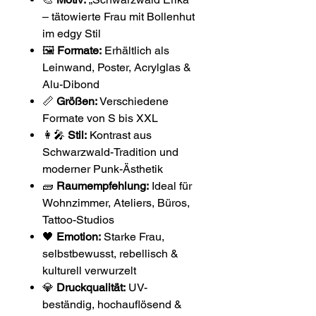
– tätowierte Frau mit Bollenhut
im edgy Stil
🖼️
Formate:
Erhältlich als
Leinwand, Poster, Acrylglas &
Alu-Dibond
📏
Größen:
Verschiedene
Formate von S bis XXL
👩‍🎤
Stil:
Kontrast aus
Schwarzwald-Tradition und
moderner Punk-Ästhetik
🧱
Raumempfehlung:
Ideal für
Wohnzimmer, Ateliers, Büros,
Tattoo-Studios
🖤
Emotion:
Starke Frau,
selbstbewusst, rebellisch &
kulturell verwurzelt
💎
Druckqualität:
UV-
beständig, hochauflösend &