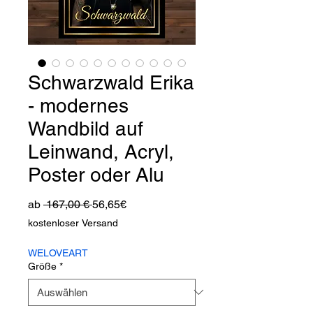
Schwarzwald Erika
- modernes
Wandbild auf
Leinwand, Acryl,
Poster oder Alu
Standardpreis
Sale-
ab
 167,00 € 
56,65€
Preis
kostenloser Versand
WELOVEART
Größe
*