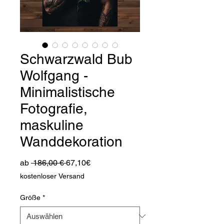
Schwarzwald Bub
Wolfgang -
Minimalistische
Fotografie,
maskuline
Wanddekoration
Standardpreis
Sale-
ab
 186,00 € 
67,10€
Preis
kostenloser Versand
Größe
*