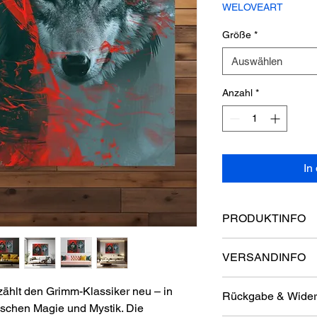
WELOVEART
Größe
*
Auswählen
Anzahl
*
In
PRODUKTINFO
Unsere Leinwände
VERSANDINFO
Material:
Premium-
Holzrahmen 18 m
Liebe Kunden,
Druck:
Hochwertige
zählt den Grimm-Klassiker neu – in
Rückgabe & Wider
der Versand innerhal
Farben
ischen Magie und Mystik. Die
kostenlos. Die Versa