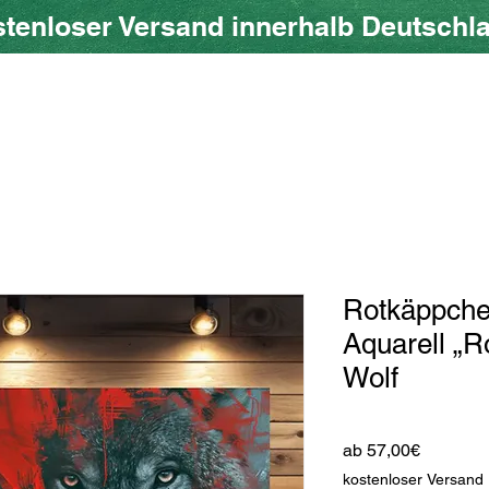
tenloser Versand innerhalb Deutschl
ow SHOP
Über uns
Blog
Geschenkkarte
Rotkäppche
Aquarell „R
Wolf
Sale-
ab
57,00€
Preis
kostenloser Versand