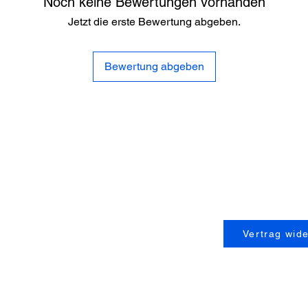
Noch keine Bewertungen vorhanden
Jetzt die erste Bewertung abgeben.
Bewertung abgeben
Service
AGB`s
Widerrufrecht
Impressum
Datenschutzerklärung
Lieferzeiten & Versandkosten
Kontakt
Vertrag wid
Fragen und Antworten