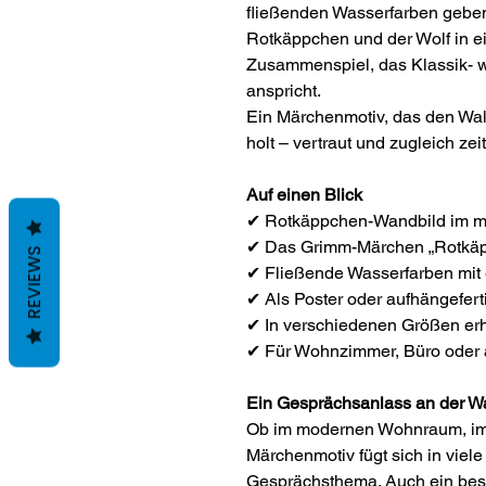
fließenden Wasserfarben geben
Rotkäppchen und der Wolf in 
Zusammenspiel, das Klassik- 
anspricht.
Ein Märchenmotiv, das den Wa
holt – vertraut und zugleich zei
Auf einen Blick
✔ Rotkäppchen-Wandbild im mo
✔ Das Grimm-Märchen „Rotkäppc
REVIEWS
✔ Fließende Wasserfarben mit 
✔ Als Poster oder aufhängefer
✔ In verschiedenen Größen erh
✔ Für Wohnzimmer, Büro oder a
Ein Gesprächsanlass an der 
Ob im modernen Wohnraum, im 
Märchenmotiv fügt sich in viele
Gesprächsthema. Auch ein beso