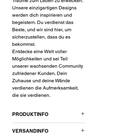
Träume zum Leben zu erwecken.
Unsere einzigartigen Designs
werden dich inspirieren und
begeistern. Du verdienst das
Beste, und wir sind hier, um
sicherzustellen, dass du es
bekommst.
Entdecke eine Welt voller
Möglichkeiten und sei Teil
unserer wachsenden Community
zufriedener Kunden. Dein
Zuhause und deine Wände
verdienen die Aufmerksamkeit,
die sie verdienen.
PRODUKTINFO
DETAILS ZU UNSEREN
VERSANDINFO
LEINWÄNDEN: