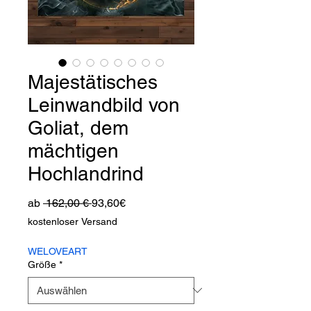
Majestätisches
Leinwandbild von
Goliat, dem
mächtigen
Hochlandrind
Standardpreis
Sale-
ab
 162,00 € 
93,60€
Preis
kostenloser Versand
WELOVEART
Größe
*