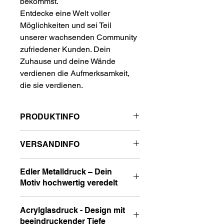
bekommst.
Entdecke eine Welt voller
Möglichkeiten und sei Teil
unserer wachsenden Community
zufriedener Kunden. Dein
Zuhause und deine Wände
verdienen die Aufmerksamkeit,
die sie verdienen.
PRODUKTINFO
DETAILS ZU UNSEREN
VERSANDINFO
LEINWÄNDEN:
Liebe Kunden,
* Material: 100% Polyester-Leinwand
Edler Metalldruck – Dein
der Versand innerhalb Deutschlands
* Rahmentyp: 18-mm-Holzrahmen
Motiv hochwertig veredelt
ist für euch kostenlos. Die
* Druckverfahren: Hochwertiger Druck
Versandkosten für EU-Länder und
deines ausgewählten Motivs auf die
Erlebe unsere Motive in
internationale Sendungen könnt ihr
Leinwand
Acrylglasdruck - Design mit
beeindruckender Detailtreue mit
für jedes Wunschprodukt einsehen.
* Größen:80x60 cm / 100x75cm /
beeindruckender Tiefe
einem hochwertigen Metalldruck.