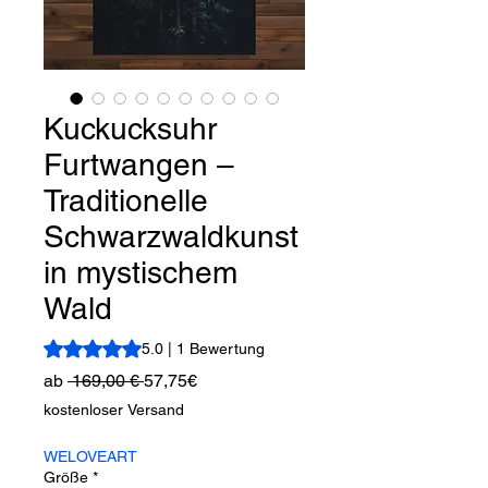
Kuckucksuhr
Furtwangen –
Traditionelle
Schwarzwaldkunst
in mystischem
Wald
Das Rating beträgt 5.0 von fünf Sternen, basierend auf 1
5.0 | 1 Bewertung
Standardpreis
Sale-
ab
 169,00 € 
57,75€
Preis
kostenloser Versand
WELOVEART
Größe
*