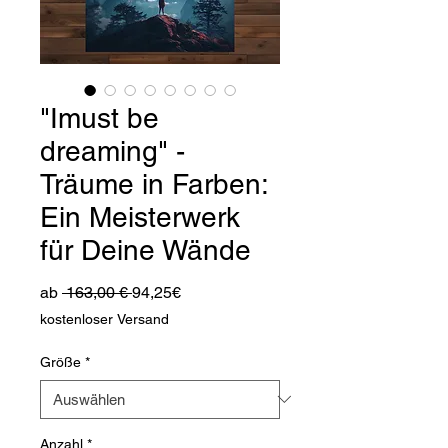
"Imust be
dreaming" -
Träume in Farben:
Ein Meisterwerk
für Deine Wände
Standardpreis
Sale-
ab
 163,00 € 
94,25€
Preis
kostenloser Versand
Größe
*
Anzahl
*