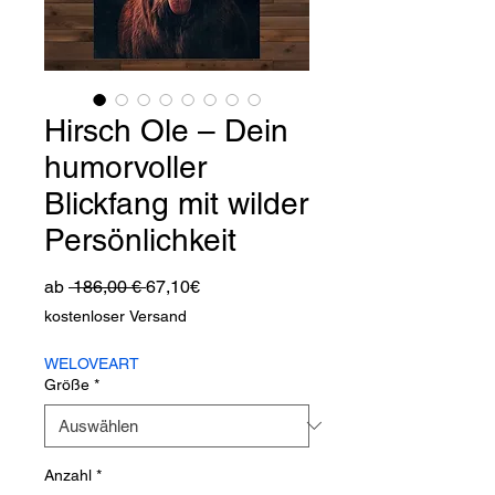
Hirsch Ole – Dein
humorvoller
Blickfang mit wilder
Persönlichkeit
Standardpreis
Sale-
ab
 186,00 € 
67,10€
Preis
kostenloser Versand
WELOVEART
Größe
*
Anzahl
*