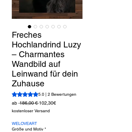
Freches
Hochlandrind Luzy
– Charmantes
Wandbild auf
Leinwand für dein
Zuhause
Das Rating beträgt 5.0 von fünf Sternen, basierend auf 2
5.0 | 2 Bewertungen
Standardpreis
Sale-
ab
 186,00 € 
102,30€
Preis
kostenloser Versand
WELOVEART
Größe und Motiv
*