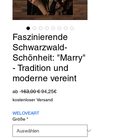
Faszinierende
Schwarzwald-
Schönheit: "Marry"
- Tradition und
moderne vereint
Standardpreis
Sale-
ab
 163,00 € 
94,25€
Preis
kostenloser Versand
WELOVEART
Größe
*