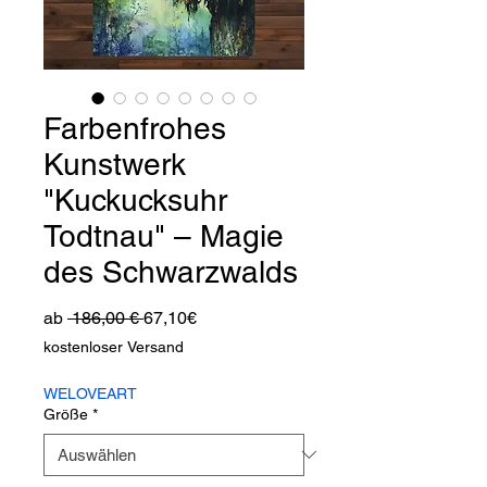
Farbenfrohes
Kunstwerk
"Kuckucksuhr
Todtnau" – Magie
des Schwarzwalds
Standardpreis
Sale-
ab
 186,00 € 
67,10€
Preis
kostenloser Versand
WELOVEART
Größe
*