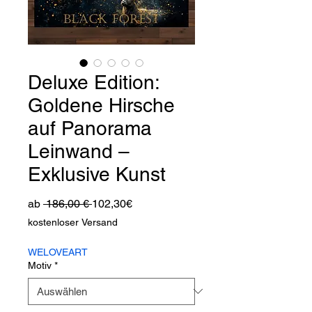
Deluxe Edition:
Goldene Hirsche
auf Panorama
Leinwand –
Exklusive Kunst
Standardpreis
Sale-
ab
 186,00 € 
102,30€
Preis
kostenloser Versand
WELOVEART
Motiv
*