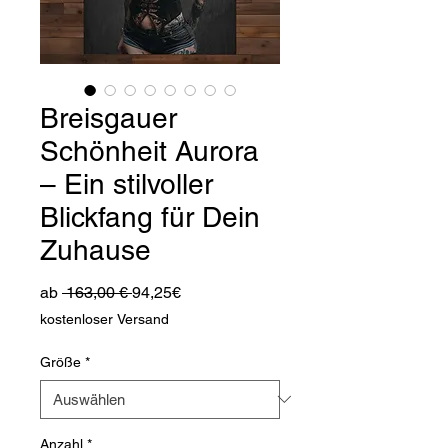
Breisgauer
Schönheit Aurora
– Ein stilvoller
Blickfang für Dein
Zuhause
Standardpreis
Sale-
ab
 163,00 € 
94,25€
Preis
kostenloser Versand
Größe
*
Anzahl
*