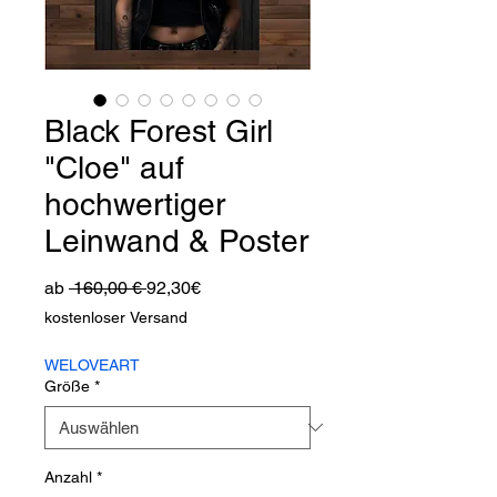
Black Forest Girl
"Cloe" auf
hochwertiger
Leinwand & Poster
Standardpreis
Sale-
ab
 160,00 € 
92,30€
Preis
kostenloser Versand
WELOVEART
Größe
*
Anzahl
*