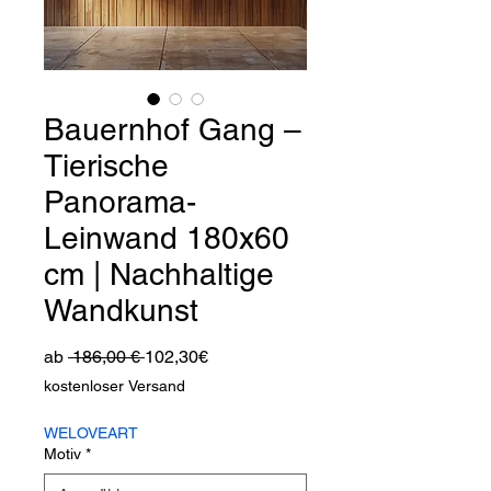
Bauernhof Gang –
Tierische
Panorama-
Leinwand 180x60
cm | Nachhaltige
Wandkunst
Standardpreis
Sale-
ab
 186,00 € 
102,30€
Preis
kostenloser Versand
WELOVEART
Motiv
*