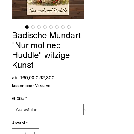
Badische Mundart
"Nur mol ned
Huddle" witzige
Kunst
Standardpreis
Sale-
ab
 160,00 € 
92,30€
Preis
kostenloser Versand
Größe
*
Anzahl
*