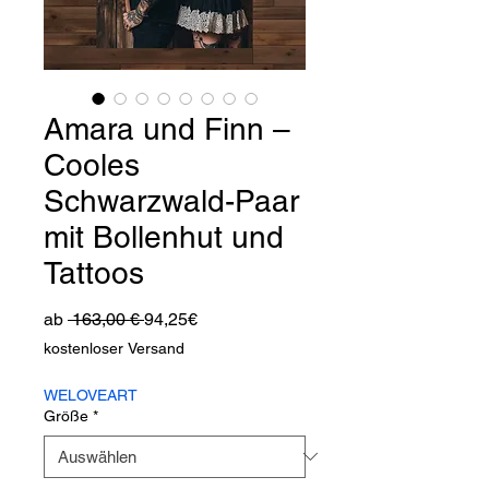
Amara und Finn –
Cooles
Schwarzwald-Paar
mit Bollenhut und
Tattoos
Standardpreis
Sale-
ab
 163,00 € 
94,25€
Preis
kostenloser Versand
WELOVEART
Größe
*