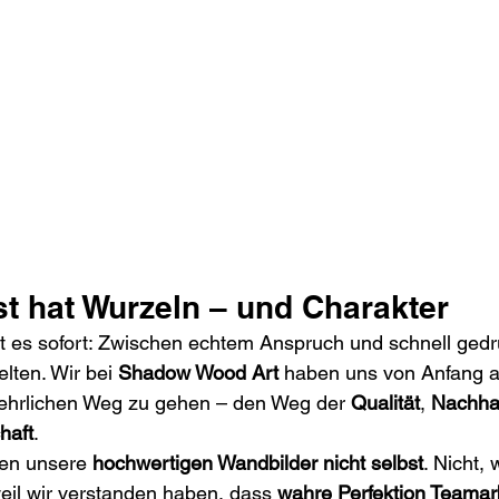
t hat Wurzeln – und Charakter
rt es sofort: Zwischen echtem Anspruch und schnell ged
lten. Wir bei 
Shadow Wood Art
 haben uns von Anfang a
ehrlichen Weg zu gehen – den Weg der 
Qualität
, 
Nachhal
haft
.
en unsere 
hochwertigen Wandbilder
nicht selbst
. Nicht, 
il wir verstanden haben, dass 
wahre Perfektion Teamar