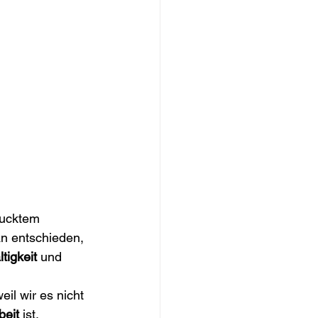
rucktem 
n entschieden, 
tigkeit
 und 
weil wir es nicht 
beit
 ist.