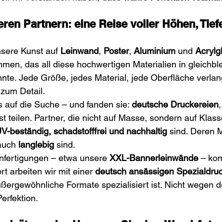
ren Partnern: eine Reise voller Höhen, Tief
sere Kunst auf 
Leinwand
, 
Poster
, 
Aluminium
 und 
Acrylg
men, das all diese hochwertigen Materialien in gleichbl
nnte. Jede Größe, jedes Material, jede Oberfläche verlang
zum Detail.
 auf die Suche – und fanden sie: 
deutsche Druckereien
t teilen. Partner, die nicht auf Masse, sondern auf Klass
V-beständig, schadstofffrei und nachhaltig
 sind. Deren M
auch 
langlebig
 sind.
fertigungen – etwa unsere 
XXL-Bannerleinwände
 – ko
rt arbeiten wir mit einer 
deutsch ansässigen Spezialdruc
ußergewöhnliche Formate spezialisiert ist. Nicht wegen d
erfektion.