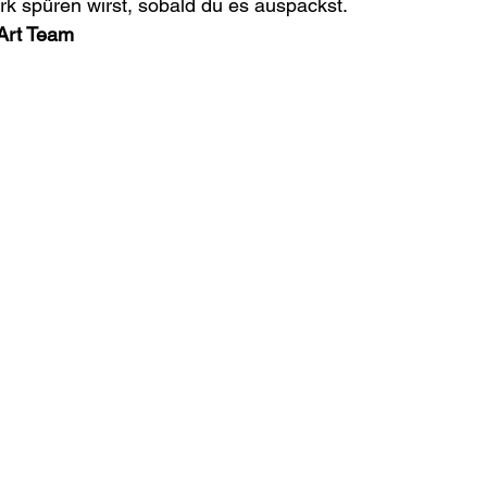
k spüren wirst, sobald du es auspackst.
Art Team