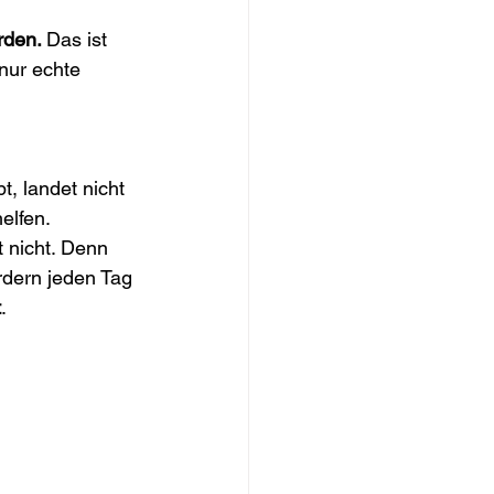
rden. 
Das ist 
nur echte 
t, landet nicht 
elfen.
t nicht. Denn 
rdern jeden Tag 
t
.