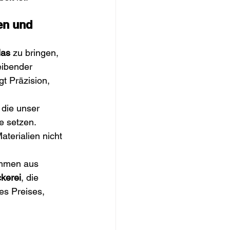
en und 
las
 zu bringen, 
eibender 
t Präzision, 
, die unser 
e setzen. 
aterialien nicht 
mmen aus 
kerei
, die 
es Preises, 