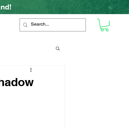
and!
Shadow