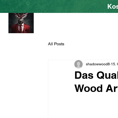
Kos
HOME
Shad
All Posts
shadowwood8
15. 
Das Qua
Wood Ar